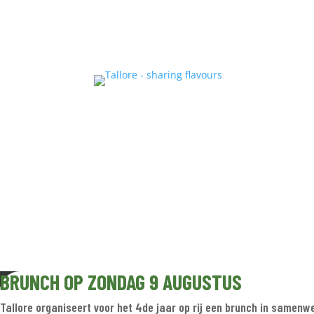
Home
M
Alle vermelde prijzen zijn incl. B
© Tallore.be •
BTW BE0751.61
BRUNCH OP ZONDAG 9 AUGUSTUS
Tallore organiseert voor het 4de jaar op rij een brunch in samen