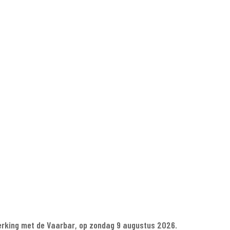
enukaart
Concept
Gallery
Contact
Bestellen
Mijn wi
TW. Tallore verkoopt alcoholische dranken. Je moet minimaal 18 jaar 
5.782 •
Algemene dienstvoorwaarden
•
Cookiebeleid
•
Privacybel
werking met de Vaarbar, op zondag 9 augustus 2026.