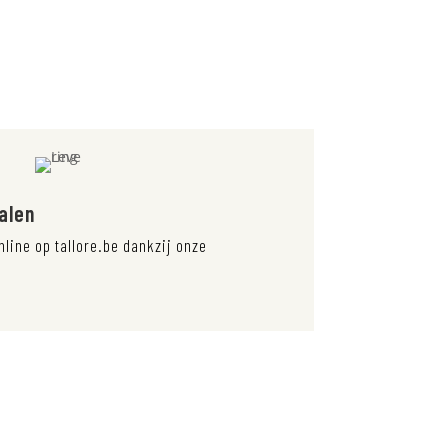
talen
nline op tallore.be dankzij onze
.