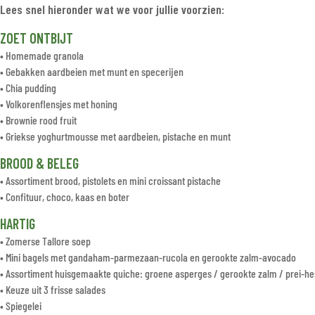
Lees snel hieronder wat we voor jullie voorzien:
ZOET ONTBIJT
• Homemade granola
• Gebakken aardbeien met munt en specerijen
• Chia pudding
• Volkorenflensjes met honing
• Brownie rood fruit
• Griekse yoghurtmousse met aardbeien, pistache en munt
BROOD & BELEG
• Assortiment brood, pistolets en mini croissant pistache
• Confituur, choco, kaas en boter
HARTIG
• Zomerse Tallore soep
• Mini bagels met gandaham-parmezaan-rucola en gerookte zalm-avocado
• Assortiment huisgemaakte quiche: groene asperges / gerookte zalm / prei
• Keuze uit 3 frisse salades
• Spiegelei