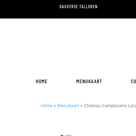
DAGVERSE TALLOREN
HOME
MENUKAART
C
Home
»
Menukaart
»
Chateau Camplazens Lang