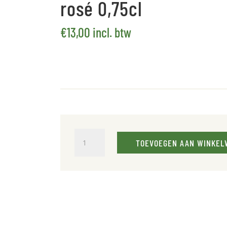
rosé 0,75cl
€
13,00
incl. btw
Chateau
TOEVOEGEN AAN WINKEL
Camplazens
Languedoc
rosé
0,75cl
aantal